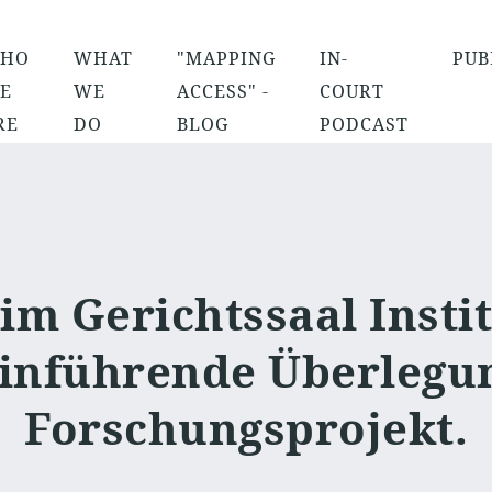
HO
WHAT
"MAPPING
IN-
PUB
E
WE
ACCESS" -
COURT
RE
DO
BLOG
PODCAST
 im Gerichtssaal Insti
inführende Überlegu
Forschungsprojekt.